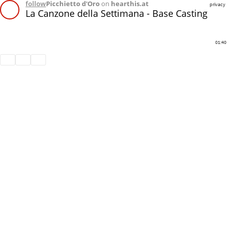
follow
Picchietto d'Oro
on
hearthis.at
privacy
La Canzone della Settimana - Base Casting
01:40
Share
Like
Repost