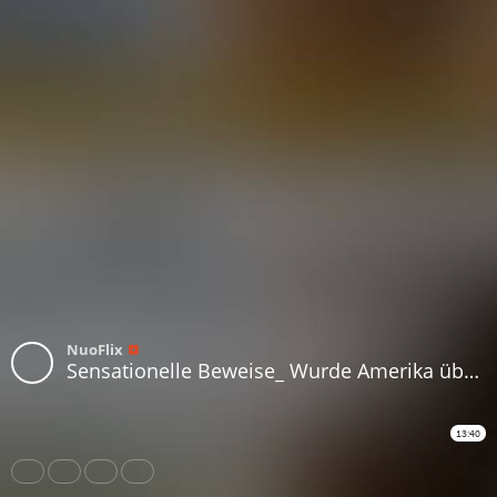
NuoFlix
Sensationelle Beweise_ Wurde Amerika über 100.000 Jahre früher besiedelt
13:40
Share
Like
Repost
Download