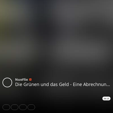
NuoFlix
Die Grünen und das Geld - Eine Abrechnung_ Im Gespräch mit Clemens Kuby
56:15
Share
Like
Repost
Download