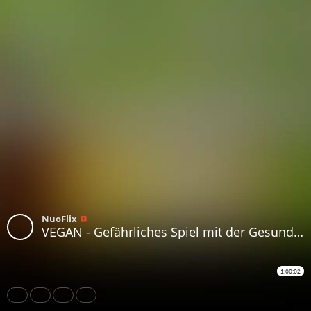
NuoFlix
VEGAN - Gefährliches Spiel mit der Gesundheit
1:00:02
Share
Like
Repost
Download