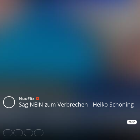
NuoFlix
Sag NEIN zum Verbrechen - Heiko Schöning
20:35
Share
Like
Repost
Download