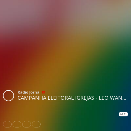
Rádio Jornal
CAMPANHA ELEITORAL IGREJAS - LEO WANDERLEY
02:31
Share
Like
Repost
Download