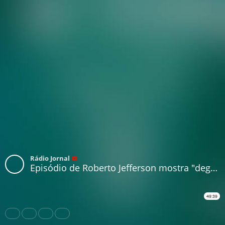
Rádio Jornal
Episódio de Roberto Jefferson mostra "degradação do debate eleitoral", fala colunista
49:39
Share
Like
Repost
Download