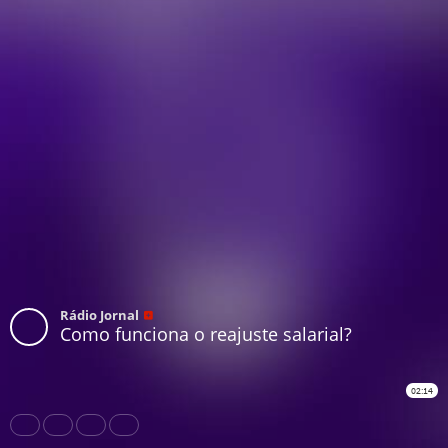
Rádio Jornal
Como funciona o reajuste salarial?
02:14
Share
Like
Repost
Download