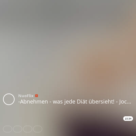
NuoFlix
-Abnehmen - was jede Diät übersieht! - Jochen Kaufmann
15:34
Share
Like
Repost
Download