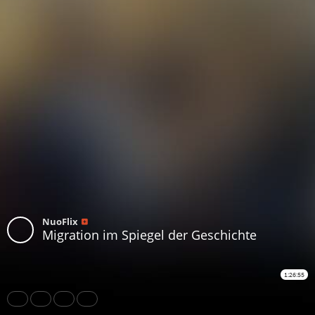
NuoFlix
Migration im Spiegel der Geschichte
1:26:55
Share
Like
Repost
Download