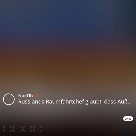
NuoFlix
Russlands Raumfahrtchef glaubt, dass Außerirdische uns beobachten könnten!
09:59
Share
Like
Repost
Download