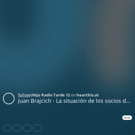
follow
UNJu Radio Tarde 12
on
hearthis.at
Juan Brajcich - La situación de los socios del club Gimnasia
04:41
Share
Like
Repost
Download