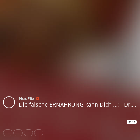
NuoFlix
Die falsche ERNÄHRUNG kann Dich …! - Dr. Michaela Dane - Teil 4
52:18
Share
Like
Repost
Download