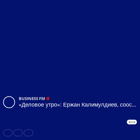
BUSINESS FM
«Деловое утро»: Ержан Калимулдиев, сооснователь и гендиректор компании «Teplostil»
33:14
Share
Like
Repost