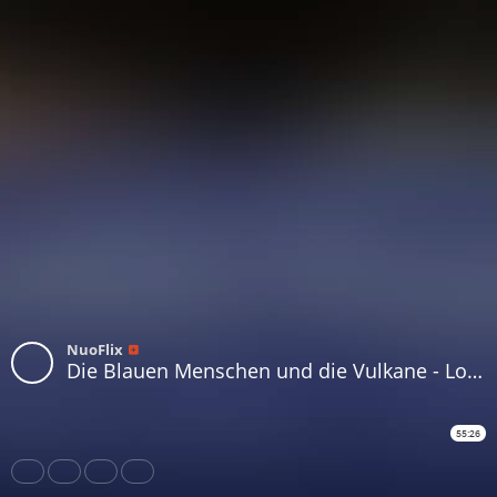
NuoFlix
Die Blauen Menschen und die Vulkane - Lorena Kuyay
55:26
Share
Like
Repost
Download