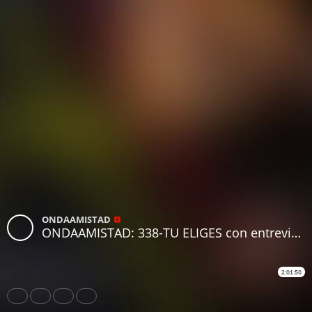
ONDAAMISTAD
ONDAAMISTAD: 338-TU ELIGES con entrevista a David Tecles -338 (23.ene.2022)
2:01:50
Share
Like
Repost
Download