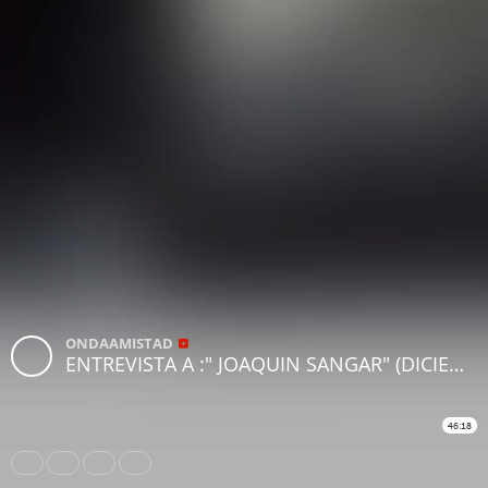
ONDAAMISTAD
ENTREVISTA A :" JOAQUIN SANGAR" (DICIEMBRE 2016)
46:18
Share
Like
Repost
Download