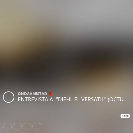
ONDAAMISTAD
ENTREVISTA A :"DIEHL EL VERSATIL" (OCTUBRE 2015)
48:50
Share
Like
Repost
Download