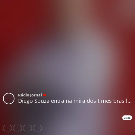
Rádio Jornal
Diego Souza entra na mira dos times brasileiros para a próxima temporada
05:31
Share
Like
Repost
Download