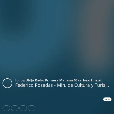
follow
UNJu Radio Primera Mañana 03
on
hearthis.at
Federico Posadas - Min. de Cultura y Turismo
01:22
Share
Like
Repost
Download