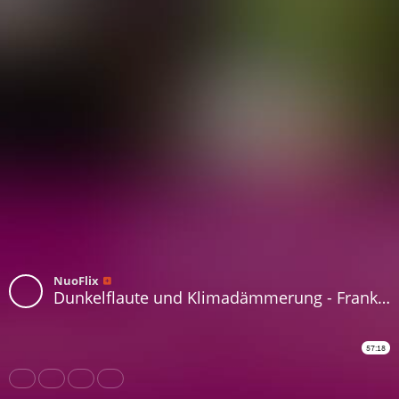
NuoFlix
Dunkelflaute und Klimadämmerung - Frank Hennig bei Cafe Plus
57:18
Share
Like
Repost
Download