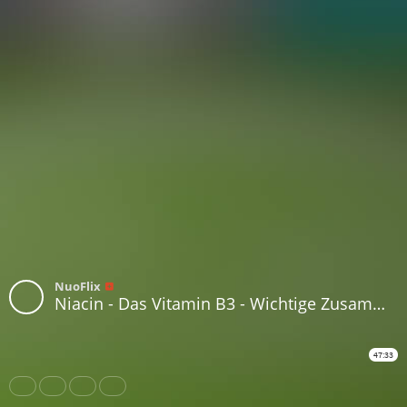
NuoFlix
Niacin - Das Vitamin B3 - Wichtige Zusammenhänge und Formen - Dr. Bruno Kugel
47:33
Share
Like
Repost
Download