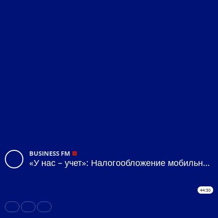
BUSINESS FM
«У нас – учет»: Налогообложение мобильных переводов
44:30
Share
Like
Repost