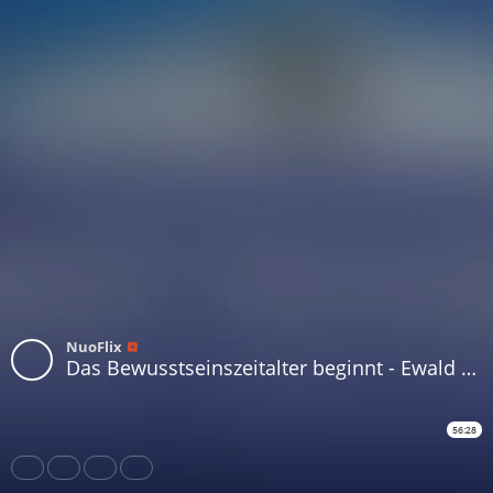
NuoFlix
Das Bewusstseinszeitalter beginnt - Ewald Schober
56:28
Share
Like
Repost
Download