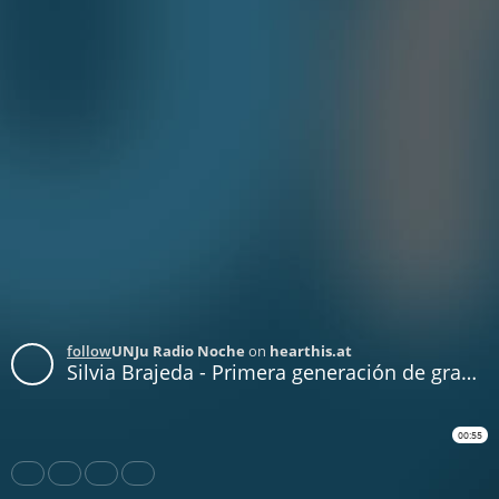
follow
UNJu Radio Noche
on
hearthis.at
Silvia Brajeda - Primera generación de graduados universitarios
00:55
Share
Like
Repost
Download