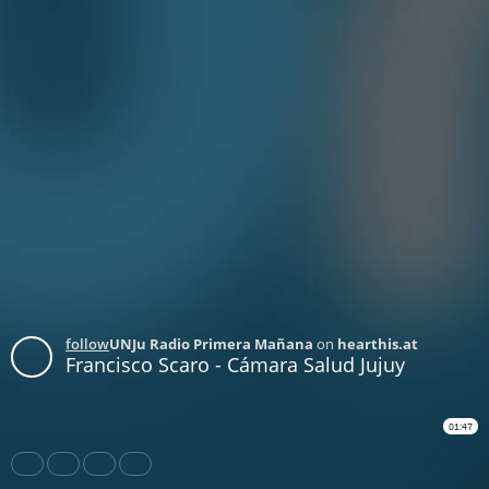
follow
UNJu Radio Primera Mañana
on
hearthis.at
Francisco Scaro - Cámara Salud Jujuy
01:47
Share
Like
Repost
Download