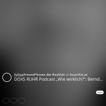
follow
Freund*innen der Realität
on
hearthis.at
DOXS RUHR Podcast „Wie wirklich?“: Bernd Sahling / Melika Gothe Teil 2
18:16
Share
Like
Repost