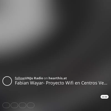
follow
UNJu Radio
on
hearthis.at
Fabian Wayar- Proyecto Wifi en Centros Vecinales
03:59
Share
Like
Repost
Download