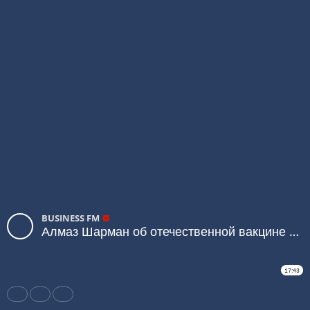
BUSINESS FM
Алмаз Шарман об отечественной вакцине и коронавирусе
17:43
Share
Like
Repost