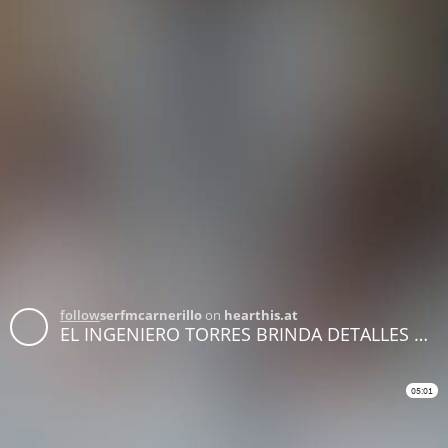
follow
serfmcarnerillo
on
hearthis.at
EL INGENIERO TORRES BRINDA DETALLES DEL PROCESO ACTUAL DE CONVERSIÓN DEL GAS
05:01