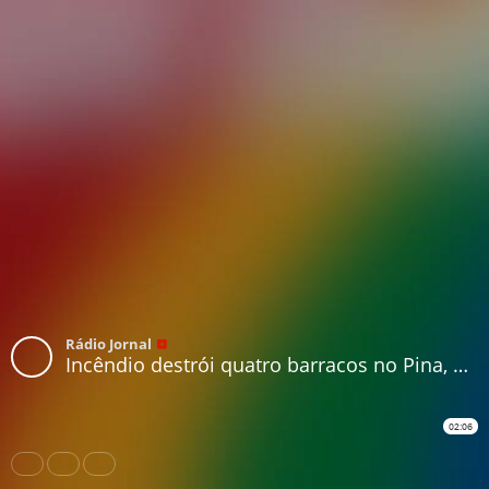
Rádio Jornal
Incêndio destrói quatro barracos no Pina, na Zona Sul do Recife
02:06
Share
Like
Repost