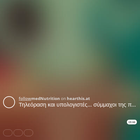
follow
medNutrition
on
hearthis.at
Τηλεόραση και υπολογιστές… σύμμαχοι της παιδικής παχυσαρκίας
05:46
Share
Like
Repost