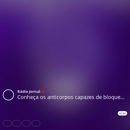
Rádio Jornal
Conheça os anticorpos capazes de bloquear o novo coronavírus
02:55
Share
Like
Repost
Download