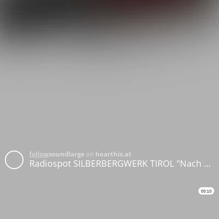
follow
soundlarge
on
hearthis.at
Radiospot SILBERBERGWERK TIROL "Nach Corona Eröffnung 2020"
00:10