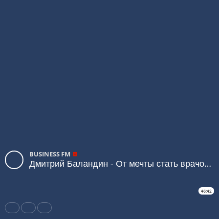
BUSINESS FM
Дмитрий Баландин - От мечты стать врачом к Олимпийскому золоту
46:42
Share
Like
Repost