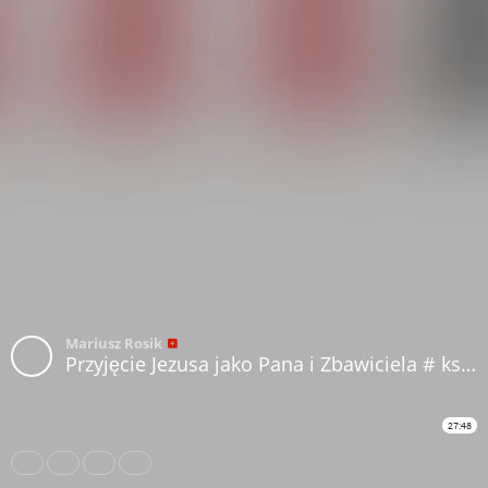
Mariusz Rosik
Przyjęcie Jezusa jako Pana i Zbawiciela # ks. Mariusz Rosik
27:48
Share
Like
Repost
Download