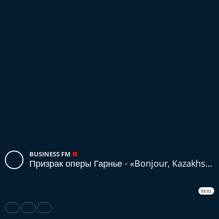
BUSINESS FM
Призрак оперы Гарнье - «Bonjour, Kazakhstan!»
53:01
Share
Like
Repost