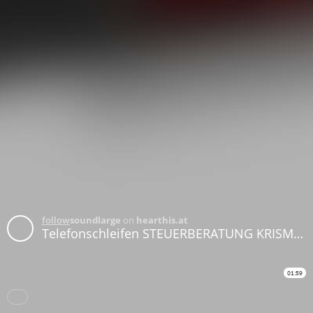
follow
soundlarge
on
hearthis.at
Telefonschleifen STEUERBERATUNG KRISMER ÖTZBRUGGER 2026
01:59
Subtitles