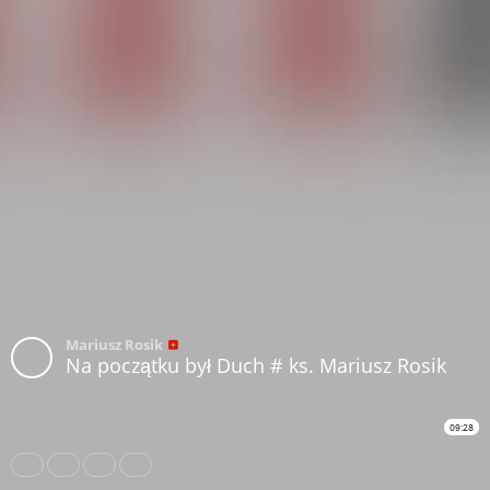
Mariusz Rosik
Na początku był Duch # ks. Mariusz Rosik
09:28
Share
Like
Repost
Download