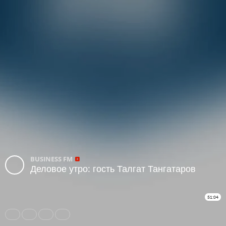
BUSINESS FM
Деловое утро: гость Талгат Тангатаров
51:04
Share
Like
Repost
Subtitles