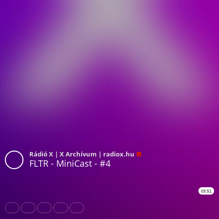
Rádió X | X Archívum | radiox.hu
FLTR - MiniCast - #4
05:51
Share
Like
Repost
Download
Subtitles