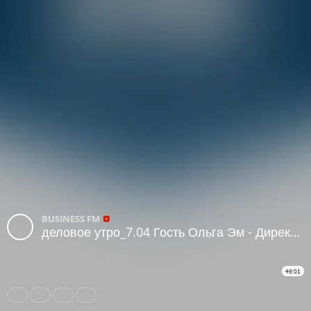
BUSINESS FM
деловое утро_7.04 Гость Ольга Эм - Директор инвестиционного фонда Vitis Korea Fund OEIC Ltd
49:01
Share
Like
Repost
Subtitles