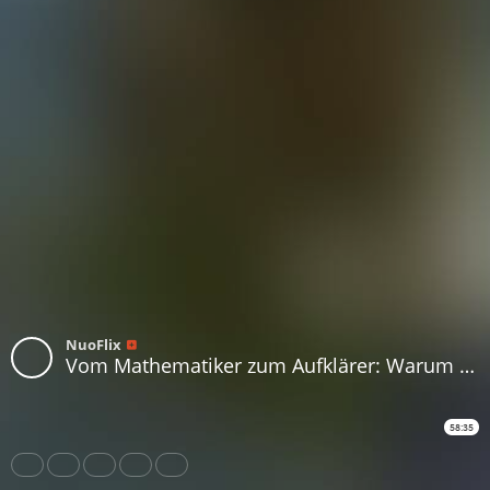
NuoFlix
Vom Mathematiker zum Aufklärer: Warum ich die mRNA-Impfung für einen Irrweg hielt - Andreas Hoppe
58:35
Share
Like
Repost
Download
Subtitles