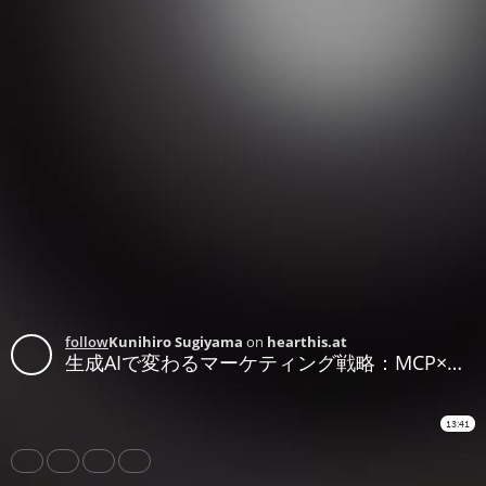
follow
Kunihiro Sugiyama
on
hearthis.at
生成AIで変わるマーケティング戦略：MCP×GA4で実現する顧客行動デザイン【産総研AITeC「Generative AI Study Group第59回」】
13:41
Share
Like
Repost
Subtitles