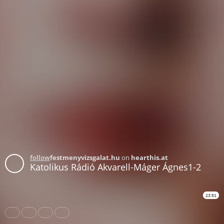
follow
festmenyvizsgalat.hu
on
hearthis.at
Katolikus Rádió Akvarell-Máger Ágnes1-2
23:51
Share
Like
Repost
Subtitles