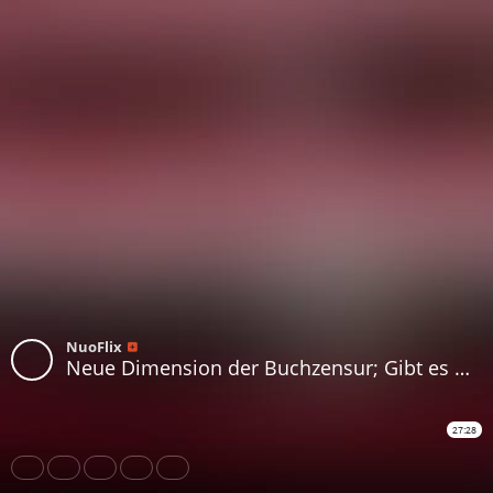
NuoFlix
Neue Dimension der Buchzensur; Gibt es Nazi-Hintergründe der 'Warnhinweise' von Münster?
27:28
Share
Like
Repost
Download
Subtitles