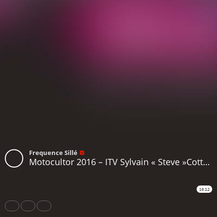
Frequence Sillé
Motocultor 2016 – ITV Sylvain « Steve »Cotté – Guitariste du groupe Gang
16:12
Share
Like
Repost