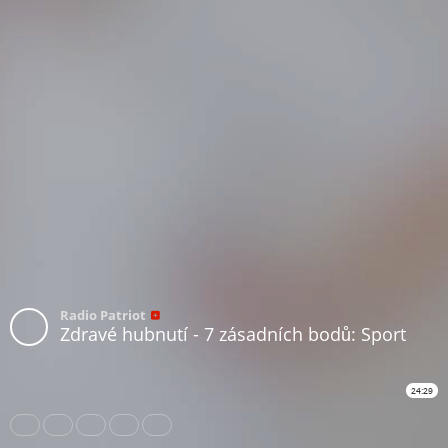
Radio Patriot
Zdravé hubnutí - 7 zásadních bodů: Sport
24:29
Share
Like
Repost
Download
Subtitles