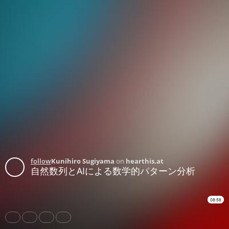
follow
Kunihiro Sugiyama
on
hearthis.at
自然数列とAIによる数学的パターン分析
08:58
Share
Like
Repost
Subtitles