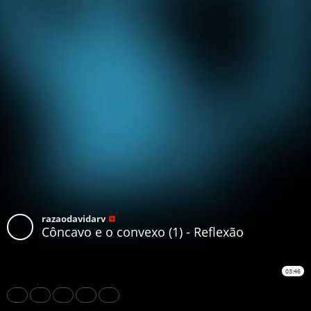
razaodavidarv
Côncavo e o convexo (1) - Reflexão
03:46
Share
Like
Repost
Download
Subtitles